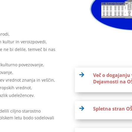
rodi,
h kultur in veroizpovedi,
e ne bi delile, temveč bi nas
kulturno povezovanje,
ovanje,

Več o dogajanju 
ev vrednot znanja in veščin,
Dejavnosti na O
vropskih vrednot,
zlik udeležencev.

Spletna stran OŠ
lili ciljno starostno
olskem letu bodo sodelovali