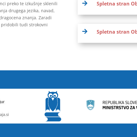

Spletna stran O
i preko te izkušnje sklenili
anja drugega jezika, navad,
i dragocena znanja. Zaradi
pridobili tudi strokovni

Spletna stran Ob