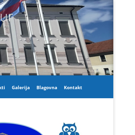
jur
kti
Galerija
Blagovna
Kontakt