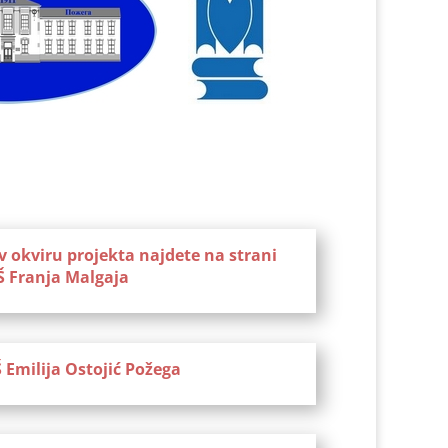
v okviru projekta najdete na strani
Š Franja Malgaja
 Emilija Ostojić Požega