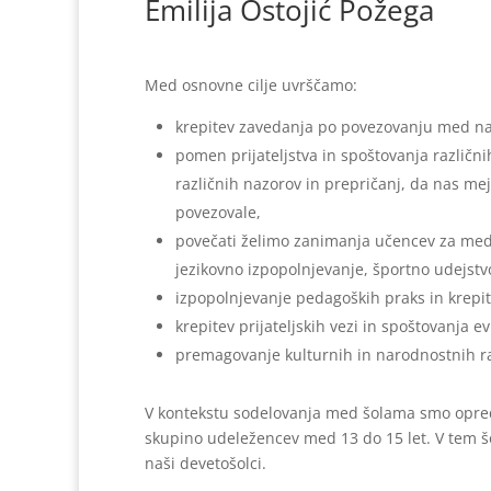
Emilija Ostojić Požega
Med osnovne cilje uvrščamo:
krepitev zavedanja po povezovanju med na
pomen prijateljstva in spoštovanja različni
različnih nazorov in prepričanj, da nas mej
povezovale,
povečati želimo zanimanja učencev za med
jezikovno izpopolnjevanje, športno udejstv
izpopolnjevanje pedagoških praks in krepit
krepitev prijateljskih vezi in spoštovanja e
premagovanje kulturnih in narodnostnih ra
V kontekstu sodelovanja med šolama smo oprede
skupino udeležencev med 13 do 15 let. V tem š
naši devetošolci.