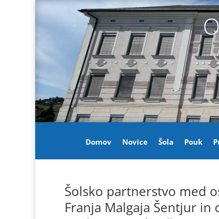
Skoči
na
O
vsebino
Domov
Novice
Šola
Pouk
P
Šolsko partnerstvo med o
Franja Malgaja Šentjur in