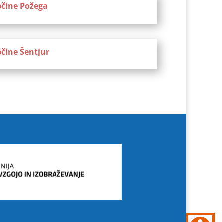
bčine Požega
čine Šentjur