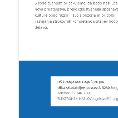
S sodelovanjem pričakujemo, da bodo naši učenc
nova prijateljstva, preko izkustvenega spoznav
kulture bodo razširili svoja obzorja in pridobil
razvijanja strokovnih kompetenc učiteljev bodo 
delavci.