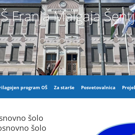
Š Franja Malgaja Šent
rilagojen program OŠ
Za starše
Posvetovalnica
Proje
snovno šolo
 osnovno šolo