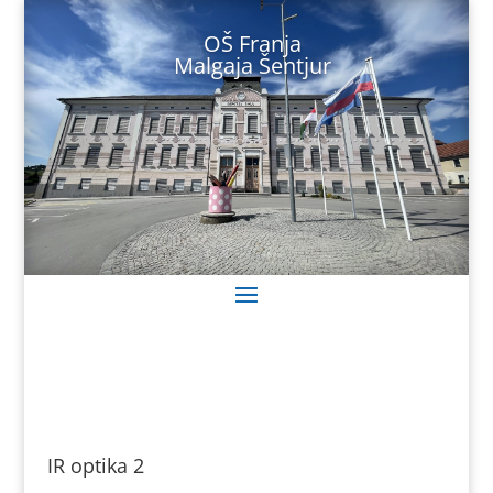
Skoči
na
OŠ Franja
vsebino
Malgaja Šentjur
IR optika 2