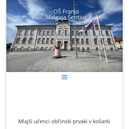
Skoči
na
OŠ Franja
vsebino
Malgaja Šentjur
Mlajši učenci občinski prvaki v košarki