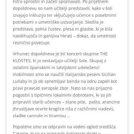
hitro sprostili in začeli spoznavati. Po prijetnem
dopoldnevu so nam učitelji predstavili, kako v šoli
izvajajo inkluzijo ter vključujejo učence s posebnimi
potrebami v umetniško ustvarjanje. Sledila je
predstava, polna čustev, plesa in glasbe, ki je bila
navdihujoča in ganljiva hkrati – dokaz, da umetnost
resnično povezuje.
Vrhunec dopoldneva je bil koncert skupine THE
KLOSTES, ki jo sestavljajo učitelji šole. Skupaj z
ostalimi španskimi in latvijskimi udeleženci
mobilnosti smo se naučili italijansko pesem Sicilian
Lullaby in jo ob spremljavi benda na odru zapeli kot
pravi pravcati evropski zbor. Nato so nas prijazno
pogostili s tipičnimi lokalnimi dobrotami, ki so jih
pripravili starši učencev – slane pite, pašto, arancine
(hrustljave ocvrte kroglice riža z različnimi nadevi),
sladke cannole in tiramisu …
Popoldne smo se odpravili na voden ogled središča
Catanie, ki so ga pripravili italijanski dijaki v