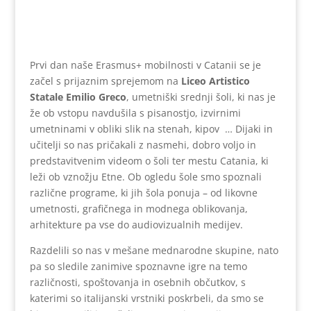
Prvi dan naše Erasmus+ mobilnosti v Catanii se je
začel s prijaznim sprejemom na
Liceo Artistico
Statale Emilio Greco
, umetniški srednji šoli, ki nas je
že ob vstopu navdušila s pisanostjo, izvirnimi
umetninami v obliki slik na stenah, kipov … Dijaki in
učitelji so nas pričakali z nasmehi, dobro voljo in
predstavitvenim videom o šoli ter mestu Catania, ki
leži ob vznožju Etne. Ob ogledu šole smo spoznali
različne programe, ki jih šola ponuja – od likovne
umetnosti, grafičnega in modnega oblikovanja,
arhitekture pa vse do audiovizualnih medijev.
Razdelili so nas v mešane mednarodne skupine, nato
pa so sledile zanimive spoznavne igre na temo
različnosti, spoštovanja in osebnih občutkov, s
katerimi so italijanski vrstniki poskrbeli, da smo se