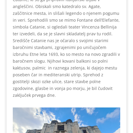
angleščini. Obiskali smo katedralo sv. Agate,
zaščitnice mesta, in slišali legendo o njenem pogumu
in veri. Sprehodili smo se mimo Fontane dell’Elefante,
simbola Catanie, si ogledali teater Vincenza Bellinija
ter izvedeli, da se je slavni skladatelj prav tu rodil.
Središče Catanie nas je očaralo s svojimi starimi
baročnimi stavbami, zgrajenimi po uničujočem
izbruhu Etne leta 1693, ko so mesto na novo zgradili v
baročnem slogu. Njihovi kovani balkoni so polni
kaktusov, palmic in raznega zelenja, ki dajejo mestu
poseben čar in mediteranski utrip. Sprehod z
gostitelji skozi ozke ulice, stare stavbe polne
zgodovine, glasbe in vonja po morju, je bil čudovit
zaključek prvega dne.