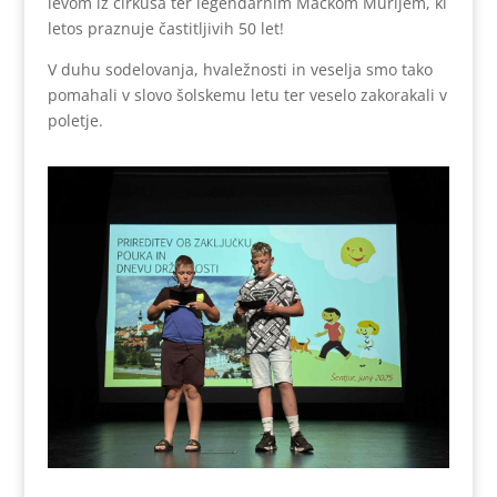
levom iz cirkusa ter legendarnim Mačkom Murijem, ki
letos praznuje častitljivih 50 let!
V duhu sodelovanja, hvaležnosti in veselja smo tako
pomahali v slovo šolskemu letu ter veselo zakorakali v
poletje.