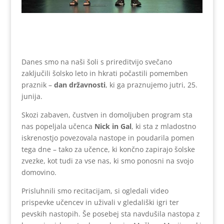
Danes smo na naši šoli s prireditvijo svečano
zaključili šolsko leto in hkrati počastili pomemben
praznik –
dan državnosti
, ki ga praznujemo jutri, 25.
junija.
Skozi zabaven, čustven in domoljuben program sta
nas popeljala učenca
Nick in Gal
, ki sta z mladostno
iskrenostjo povezovala nastope in poudarila pomen
tega dne – tako za učence, ki končno zapirajo šolske
zvezke, kot tudi za vse nas, ki smo ponosni na svojo
domovino.
Prisluhnili smo recitacijam, si ogledali video
prispevke učencev in uživali v gledališki igri ter
pevskih nastopih. Še posebej sta navdušila nastopa z